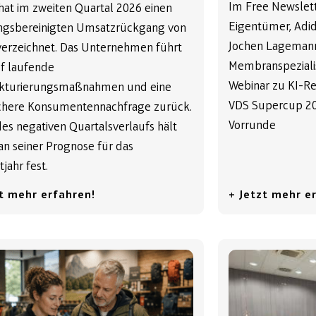
Im Free Newsle
at im zweiten Quartal 2026 einen
Eigentümer, Adid
gsbereinigten Umsatzrückgang von
Jochen Lagemann
verzeichnet. Das Unternehmen führt
Membranspezialis
uf laufende
Webinar zu KI-Re
ukturierungsmaßnahmen und eine
VDS Supercup 20
here Konsumentennachfrage zurück.
Vorrunde
des negativen Quartalsverlaufs hält
n seiner Prognose für das
jahr fest.
zt mehr erfahren!
+ Jetzt mehr e