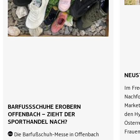
NEUS
Im Fre
Nachfo
Market
BARFUSSSCHUHE EROBERN O
den Hy
FFENBACH – ZIEHT DER S
PORTHANDEL NACH?
Österr
Frauen
Die Barfußschuh-Messe in Offenbach