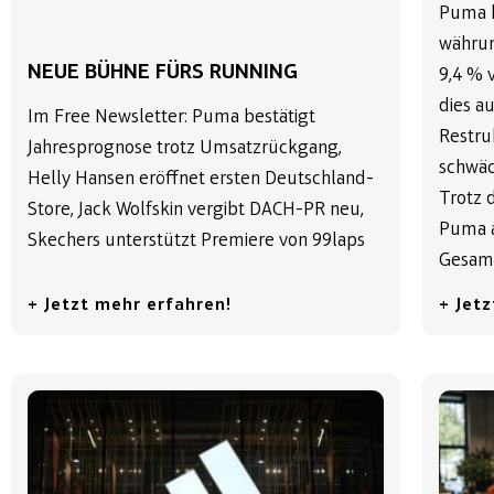
Puma h
währun
NEUE BÜHNE FÜRS RUNNING
9,4 % 
dies a
Im Free Newsletter: Puma bestätigt
Restr
Jahresprognose trotz Umsatzrückgang,
schwäc
Helly Hansen eröffnet ersten Deutschland-
Trotz 
Store, Jack Wolfskin vergibt DACH-PR neu,
Puma a
Skechers unterstützt Premiere von 99laps
Gesamt
+ Jetzt mehr erfahren!
+ Jet