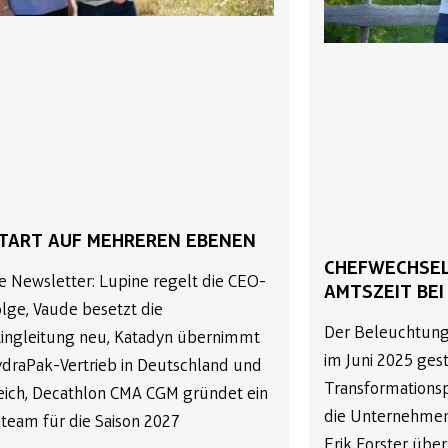
TART AUF MEHREREN EBENEN
CHEFWECHSEL
e Newsletter: Lupine regelt die CEO-
AMTSZEIT BEI
lge, Vaude besetzt die
Der Beleuchtungs
ingleitung neu, Katadyn übernimmt
im Juni 2025 ges
draPak-Vertrieb in Deutschland und
Transformations
eich, Decathlon CMA CGM gründet ein
die Unternehmen
team für die Saison 2027
Erik Forster übe