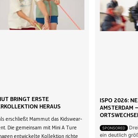
UT BRINGT ERSTE
ISPO 2026: N
ERKOLLEKTION HERAUS
AMSTERDAM –
ORTSWECHSE
ls erschließt Mammut das Kidswear-
Dre
t. Die gemeinsam mit Mini A Ture
SPONSORED
ein deutlich grö
agen entwickelte Kollektion richte