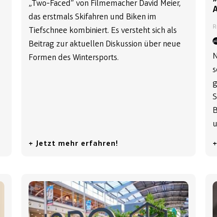
„Two-Faced“ von Filmemacher David Meier,
das erstmals Skifahren und Biken im
R
Tiefschnee kombiniert. Es versteht sich als
Beitrag zur aktuellen Diskussion über neue
N
Formen des Wintersports.
s
g
S
B
u
+ Jetzt mehr erfahren!
+