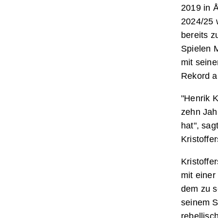
2019 in Å
2024/25 
bereits 
Spielen M
mit sein
Rekord a
"Henrik K
zehn Jahr
hat", sag
Kristoffe
Kristoffe
mit einer
dem zu s
seinem Se
rebellisc