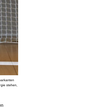
 markanten
rgie stehen,
en