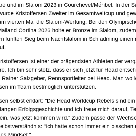
re und im Slalom 2023 in Courchevel/Méribel. In der S
wurde Kristoffersen Zweiter im Gesamtweltcup und ge
zum vierten Mal die Slalom-Wertung. Bei den Olympisc
ailand-Cortina 2026 holte er Bronze im Slalom, zudem 
em fünften Sieg beim Nachtslalom in Schladming einen
uf.
ristoffersen ist einer der prägendsten Athleten der ve
e. Ich bin sehr stolz, dass er sich jetzt für Head entsc
t Rainer Salzgeber, Rennsportleiter bei Head. Man woll
rsen im Team bestmöglich unterstützen.
rsen selbst erklärt: "Die Head Worldcup Rebels sind ei
 langen Erfolgsgeschichte und ich freue mich darauf, Te
ein, was jetzt kommen wird.“ Zudem passe der Wechse
lbstverständnis: "Ich hatte schon immer ein bisschen 
hes Mindset."