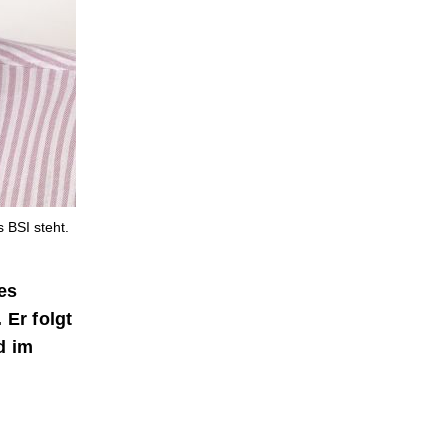
s BSI steht.
es
 Er folgt
d im