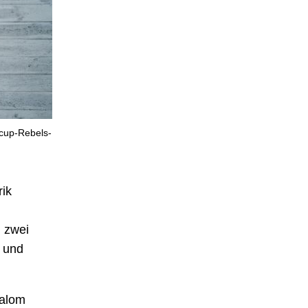
dcup-Rebels-
ik
d zwei
m und
lalom