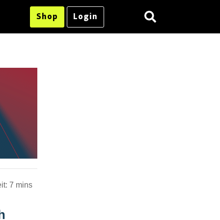
Shop
Login
it:
7 mins
h