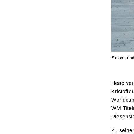
Slalom- und
Head ver
Kristoffe
Worldcup
WM-Titeln
Riesensl
Zu seine