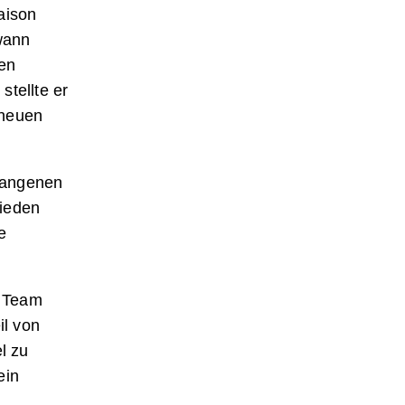
aison
wann
hen
stellte er
 neuen
rgangenen
hieden
e
n Team
il von
l zu
ein