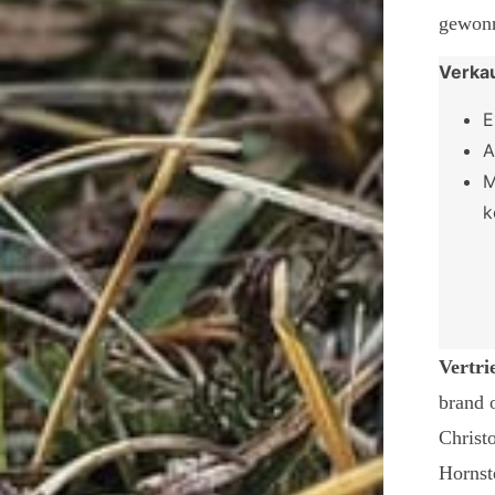
gewon
Verka
E
A
M
k
Vertri
brand
Christ
Hornst