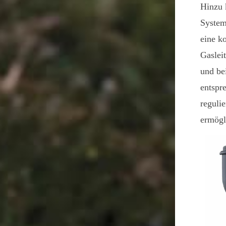
Hinzu 
System
eine ko
Gaslei
und be
entspr
reguli
ermögl