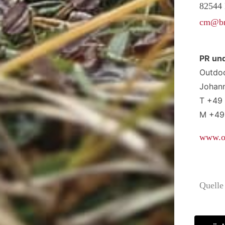
82544 
cm@br
PR un
Outdoo
Johann
T +49 
M +49
www.ou
Quell