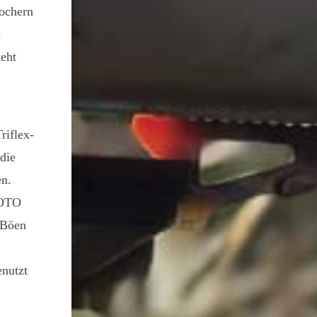
ochern
d
eht
riflex-
 die
en.
SOTO
 Böen
enutzt