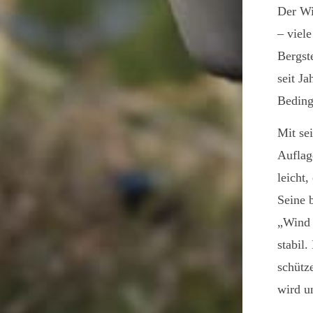
Der Wi
– viel
Bergst
seit J
Beding
Mit se
Auflage
leicht,
Seine 
„Wind 
stabil
schütz
wird u