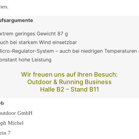
nen.
ufsargumente
xtrem geringes Gewicht 87 g
uch bei starkem Wind einsetzbar
icro-Regulator-System – auch bei niedrigen Temperaturen 
onstant hohe Leistung
Wir freuen uns auf Ihren Besuch:
Outdoor
&
Running
Business
Halle B2 – Stand B11
eb
 outdoor GmbH
oph Michel
ein 7