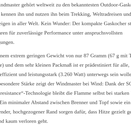
ndmaster gehört weltweit zu den bekanntesten Outdoor-Gask
e kennen ihn und nutzen ihn beim Trekking, Weltradreisen un
eigen in aller Welt. Kein Wunder: Der kompakte Gaskocher st
ahren für zuverlässige Performance unter anspruchsvollsten
ungen.
inem extrem geringen Gewicht von nur 87 Gramm (67 g mit T
) und dem sehr kleinen Packmaß ist er prädestiniert für alle,
 effizient und leistungsstark (3.260 Watt) unterwegs sein woll
besondere Stärke zeigt der Windmaster bei Wind: Dank der 
resistance“-Technologie bleibt die Flamme selbst bei starken
. Ein minimaler Abstand zwischen Brenner und Topf sowie ein
ender, hochgezogener Rand sorgen dafür, dass Hitze gezielt g
nd kaum verloren geht.