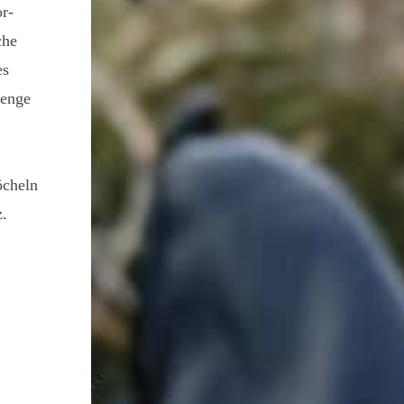
r-
che
es
menge
öcheln
z.