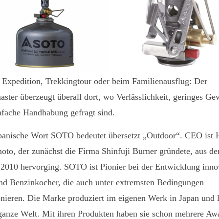
 Expedition, Trekkingtour oder beim Familienausflug: Der
ster überzeugt überall dort, wo Verlässlichkeit, geringes Ge
nfache Handhabung gefragt sind.
panische Wort SOTO bedeutet übersetzt „Outdoor“. CEO ist 
to, der zunächst die Firma Shinfuji Burner gründete, aus de
010 hervorging. SOTO ist Pionier bei der Entwicklung inno
nd Benzinkocher, die auch unter extremsten Bedingungen
onieren. Die Marke produziert im eigenen Werk in Japan und l
 ganze Welt. Mit ihren Produkten haben sie schon mehrere Aw