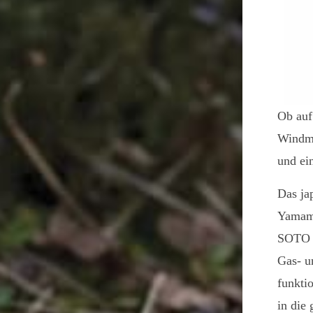
Ob auf
Windma
und ei
Das ja
Yamamo
SOTO 2
Gas- u
funkti
in die