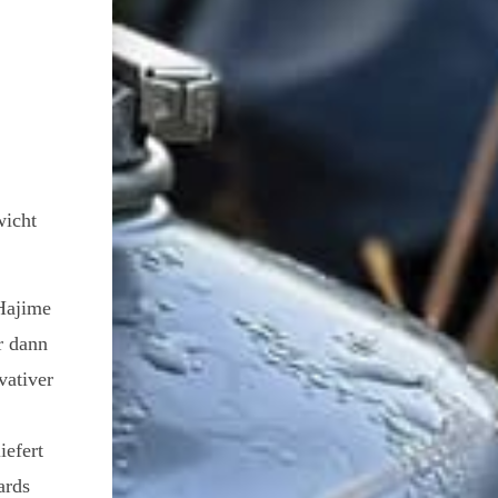
wicht
Hajime
r dann
vativer
iefert
ards