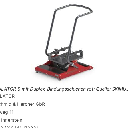
LATOR S mit Duplex-Bindungsschienen rot; Quelle: SKIM
LATOR
chmid & Hercher GbR
weg 11
Ihrlerstein
49 (0)9441 179831