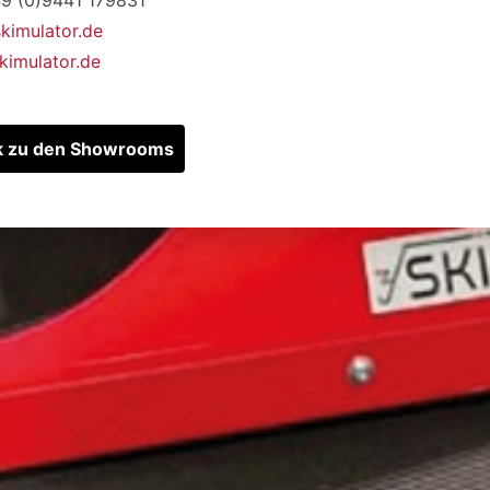
kimulator.de
imulator.de
k zu den Showrooms