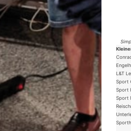
Simp
Kleine
Conra
Engelh
L&T Le
Sport 
Sport 
Sport 
Reisc
Unterl
Sporth