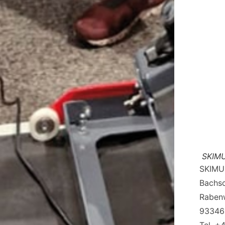
SKIMU
SKIMU
Bachs
Raben
93346 
Tel. +