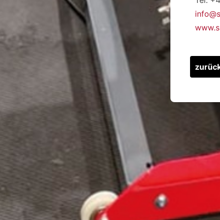
info@s
www.sk
zurüc