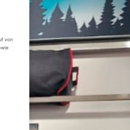
uf von
owie