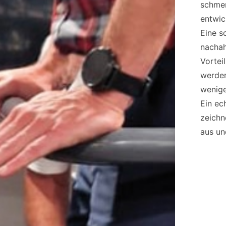
schmer
entwi
Eine s
nacha
Vortei
werden
wenige
Ein ec
zeichn
aus un