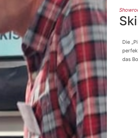
Showr
Sk
Die „P
perfek
das Bo