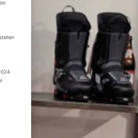
eim
stellen
2024
l.