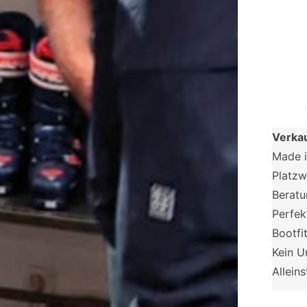
Verka
Made i
Platzw
Beratu
Perfek
Bootfit
Kein U
Allein