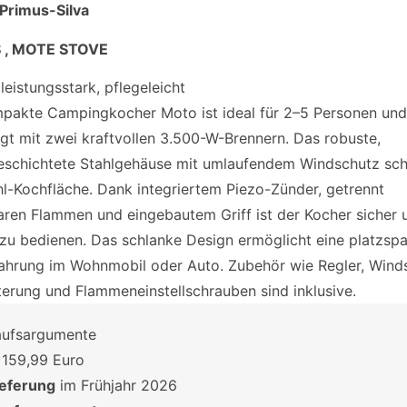
 Primus-Silva
 , MOTE STOVE
leistungsstark, pflegeleicht
pakte Campingkocher Moto ist ideal für 2–5 Personen und
gt mit zwei kraftvollen 3.500-W-Brennern. Das robuste,
eschichtete Stahlgehäuse mit umlaufendem Windschutz sch
hl-Kochfläche. Dank integriertem Piezo-Zünder, getrennt
aren Flammen und eingebautem Griff ist der Kocher sicher 
 zu bedienen. Das schlanke Design ermöglicht eine platzsp
hrung im Wohnmobil oder Auto. Zubehör wie Regler, Wind
terung und Flammeneinstellschrauben sind inklusive.
aufsargumente
: 159,99 Euro
ieferung
im Frühjahr 2026