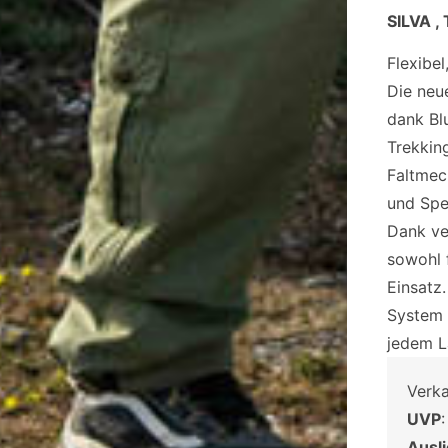
SILVA 
Flexibel,
Die neu
dank Bl
Trekkin
Faltmec
und Spe
Dank ve
sowohl f
Einsatz
System 
jedem La
Verk
UVP
Ausl