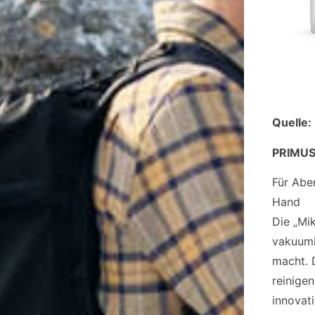
Quelle:
PRIMUS
Für Abe
Hand
Die „Mi
vakuumi
macht. 
reinigen
innovat