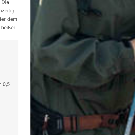
 Die
hzeitig
der dem
 heißer
r 0,5