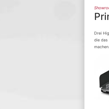
Showr
Pri
Drei Hi
die das
machen