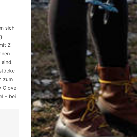
en sich
g:
mit Z-
innen
 sind.
stöcke
en zum
y Glove-
l – bei