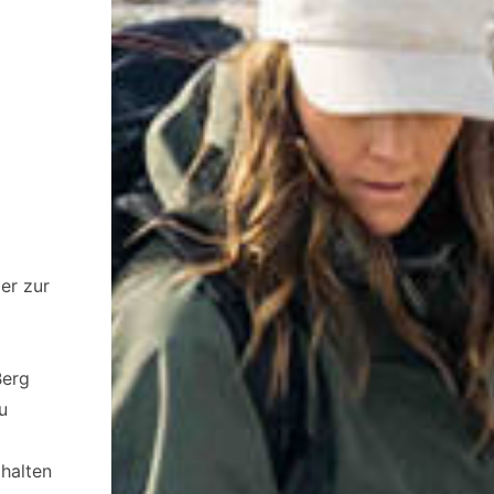
er zur
Berg
u
halten