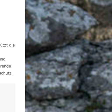
ützt die
und
arende
schutz,