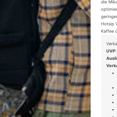
die Mik
optimier
geringe
Hotsip V
Kaffee ü
Verk
UVP
Ausl
Verk