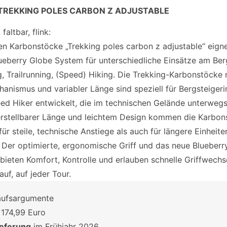
, TREKKING POLES CARBON Z ADJUSTABLE
 faltbar, flink:
en Karbonstöcke „Trekking poles carbon z adjustable“ eign
ueberry Globe System für unterschiedliche Einsätze am Ber
g, Trailrunning, (Speed) Hiking. Die Trekking-Karbonstöcke 
hanismus und variabler Länge sind speziell für Bergsteiger
ed Hiker entwickelt, die im technischen Gelände unterwegs
rstellbarer Länge und leichtem Design kommen die Karbon
ür steile, technische Anstiege als auch für längere Einheit
. Der optimierte, ergonomische Griff und das neue Blueberr
bieten Komfort, Kontrolle und erlauben schnelle Griffwechse
uf, auf jeder Tour.
aufsargumente
: 174,99 Euro
ieferung
im Frühjahr 2026