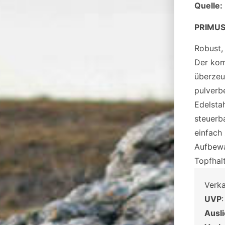
Quelle:
PRIMUS
Robust, 
Der kom
überzeu
pulverb
Edelsta
steuerb
einfach
Aufbewa
Topfhal
Verk
UVP
Ausl