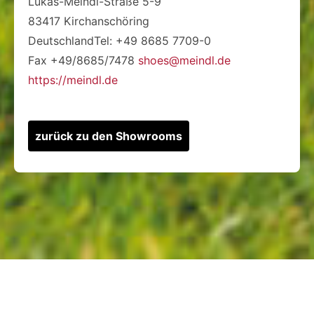
Lukas-Meindl-Straße 5-9
83417 Kirchanschöring
DeutschlandTel: +49 8685 7709-0
Fax +49/8685/7478
shoes@meindl.de
https://meindl.de
zurück zu den Showrooms