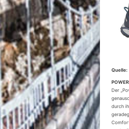
Quelle:
POWER 
Der „Po
genauso
durch i
geradeg
Comfort