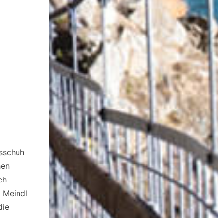
gsschuh
hen
ch
e Meindl
die