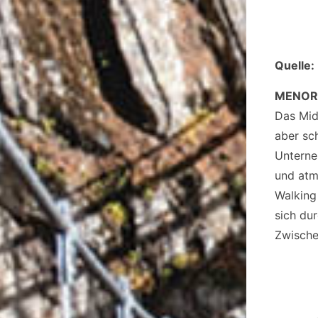
Quelle:
MENOR
Das Mid
aber sch
Unterne
und atm
Walking
sich du
Zwische