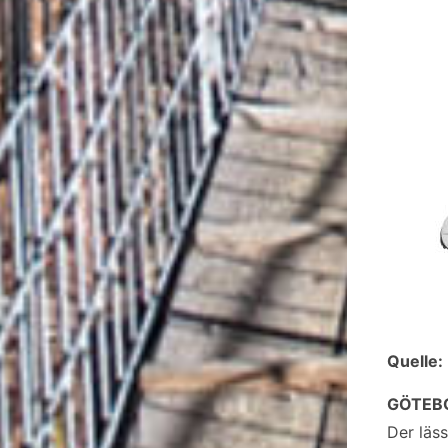
Quelle:
GÖTEB
Der läs