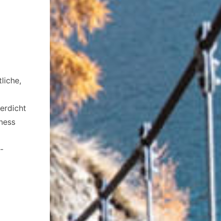
liche,
erdicht
lness
-