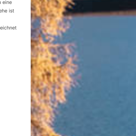
h eine
ehe ist
zeichnet