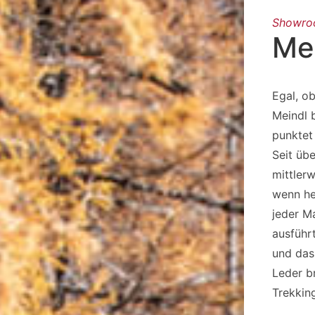
Showr
Me
Egal, o
Meindl 
punktet 
Seit üb
mittler
wenn he
jeder M
ausführ
und das
Leder b
Trekking