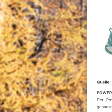
Quelle:
POWER 
Der „Po
genauso