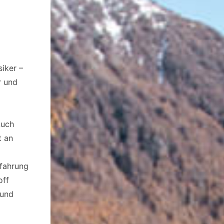
iker –
r und
Auch
t an
rfahrung
off
 und