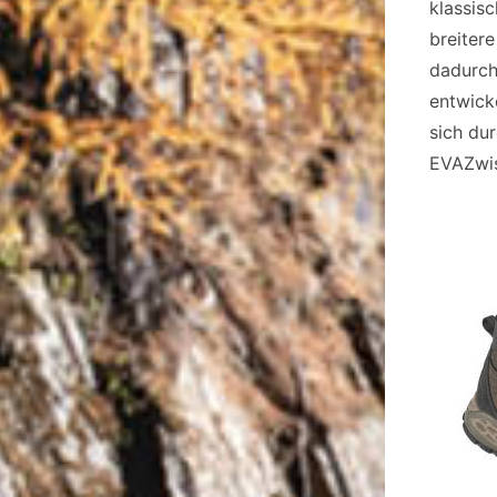
klassisc
breitere
dadurch
entwick
sich du
EVAZwis