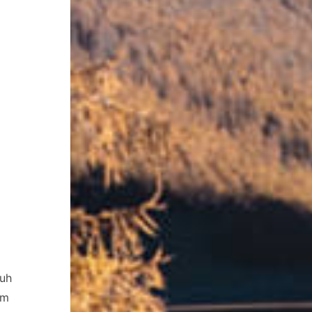
huh
em