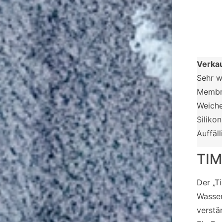
Verka
Sehr w
Membra
Weiche
Siliko
Auffäl
TIM
Der „T
Wasser
verstä