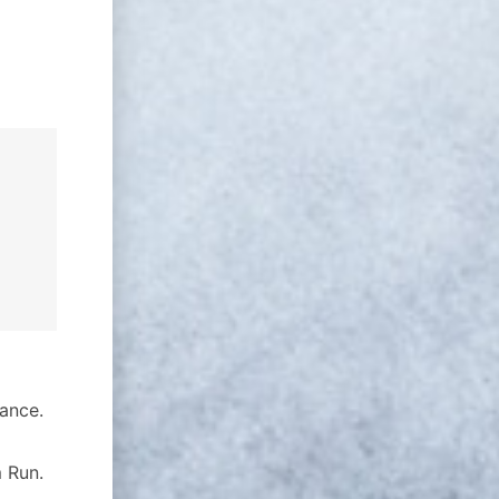
ance.
 Run.