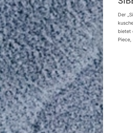
SIB
Der „S
kusche
bietet
Piece,