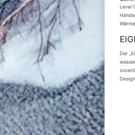
Level 
Handsc
Wärme,
EIG
Der „E
wasser
zuverl
Design