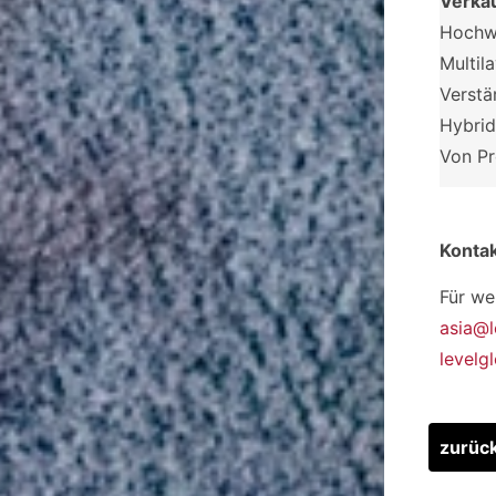
Verka
Hochwe
Multil
Verstä
Hybrid
Von Pr
Konta
Für we
asia@l
levelg
zurüc