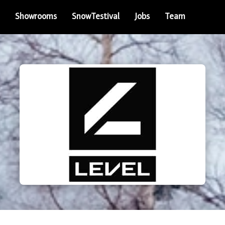
Showrooms
SnowTestival
Jobs
Team