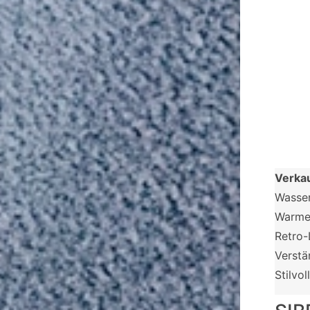
Verka
Wasser
Warmer
Retro-
Verstä
Stilvo