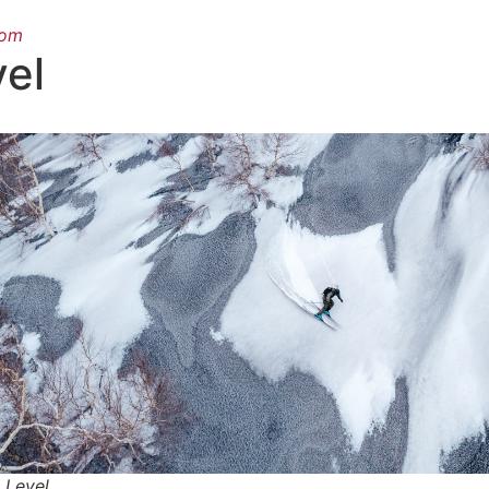
oom
vel
: Level