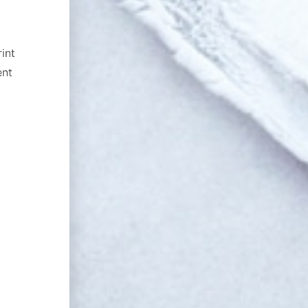
int
ent