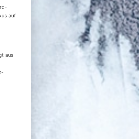
rd-
kus auf
gt aus
t-