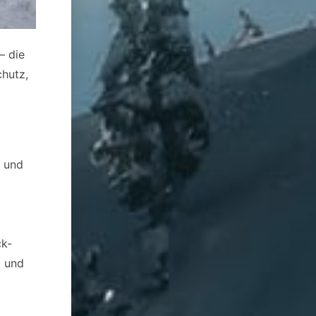
– die
chutz,
e und
ck-
g und