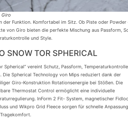
: Giro
in der Funktion. Komfortabel im Sitz. Ob Piste oder Powder 
te von Giro bieten die perfekte Mischung aus Passform, S
aturkontrolle und Style.
RO SNOW TOR SPHERICAL
or Spherical“ vereint Schutz, Passform, Temperaturkontroll
. Die Spherical Technology von Mips reduziert dank der
iliger Giro-Konstruktion Rotationsenergie bei Stößen. Die
llbare Thermostat Control ermöglicht eine individuelle
aturregulierung. InForm 2 Fit- System, magnetischer Fidlo
luss und Wikpro Grid Fleece sorgen für schnelle Anpassun
Tragekomfort.