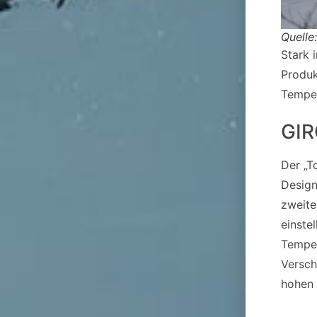
Quelle
Stark 
Produk
Temper
GI
Der „T
Design
zweite
einste
Temper
Versch
hohen 