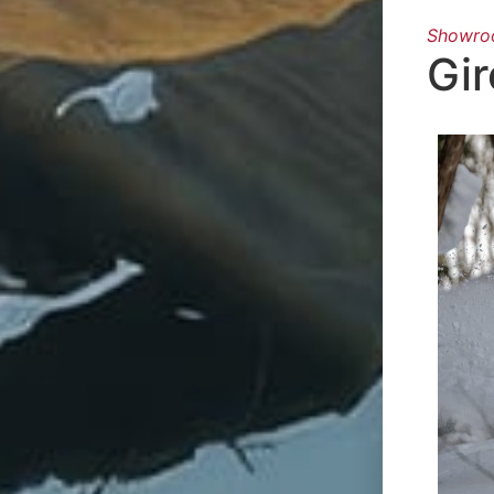
Showr
Gir