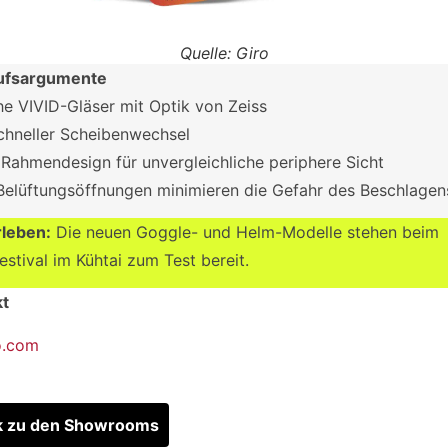
Quelle: Giro
ufsargumente
he VIVID-Gläser mit Optik von Zeiss
chneller Scheibenwechsel
Rahmendesign für unvergleichliche periphere Sicht
elüftungsöffnungen minimieren die Gefahr des Beschlagen
rleben:
Die neuen Goggle- und Helm-Modelle stehen beim
stival im Kühtai zum Test bereit.
kt
o.com
k zu den Showrooms