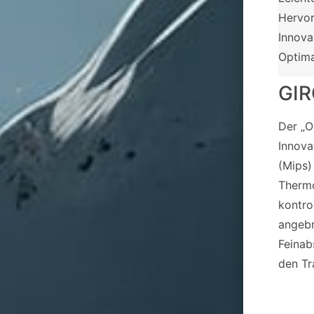
Hervor
Innova
Optima
GI
Der „O
Innova
(Mips)
Thermo
kontrol
angebr
Feinab
den Tr