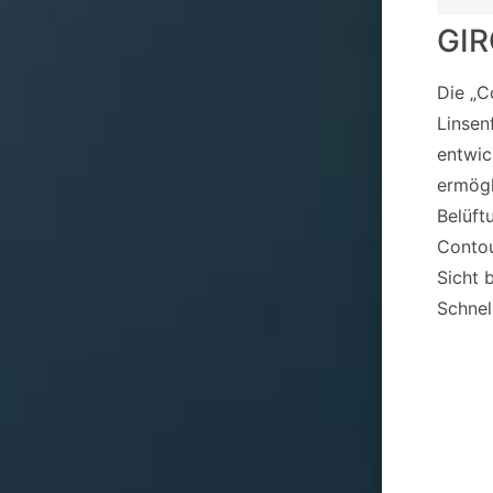
GI
Die „C
Linsen
entwic
ermögl
Belüft
Contou
Sicht 
Schnel