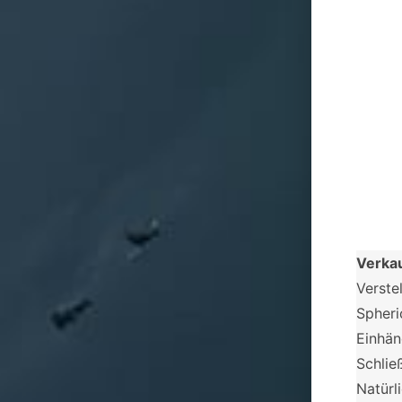
Verka
Verste
Spheri
Einhän
Schlie
Natürl