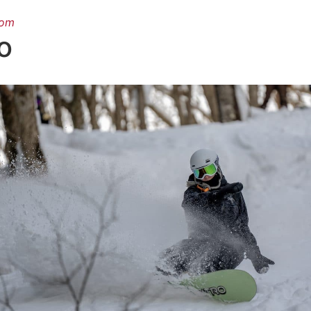
oom
o