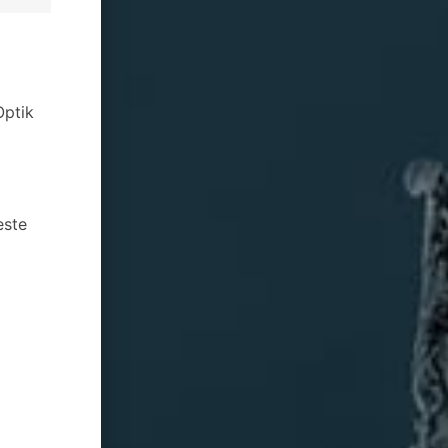
Optik
este