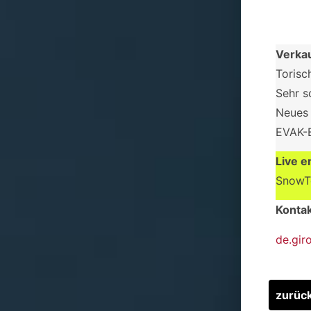
Verka
Torisc
Sehr s
Neues 
EVAK-B
Live e
SnowTe
Konta
de.gir
zurüc