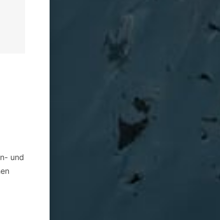
en- und
hen