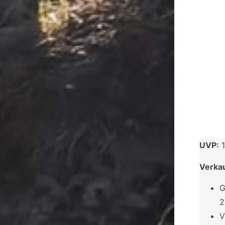
UVP:
1
Verka
G
2
V