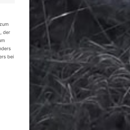
 zum
, der
zum
nders
ers bei