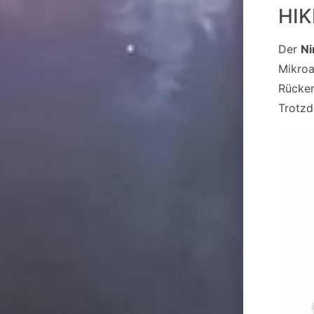
HI
Der
Ni
Mikroa
Rücken
Trotzd