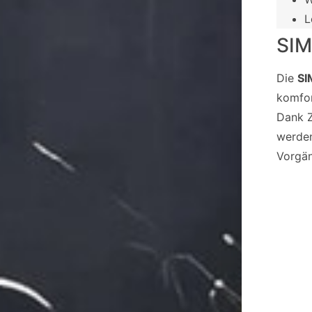
L
SIM
Die
SI
komfor
Dank Z
werden
Vorgän