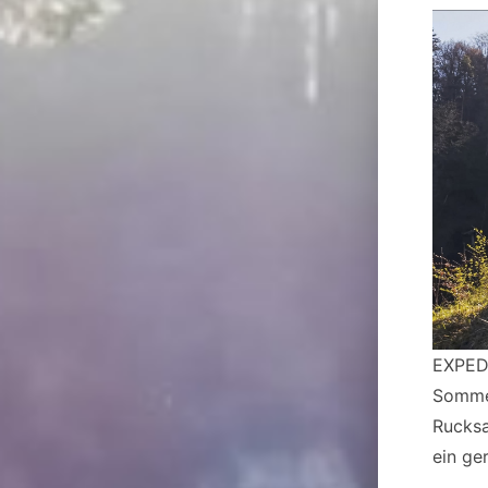
EXPED 
Sommer
Rucksa
ein ge