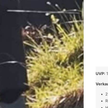
UVP:
1
Verka
2
R
H