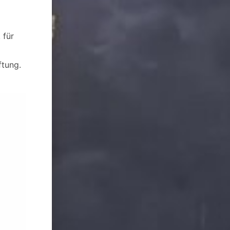
 für
ftung.