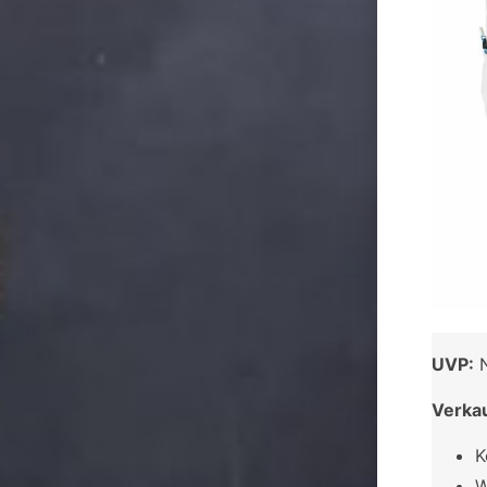
UVP:
N
Verka
K
W