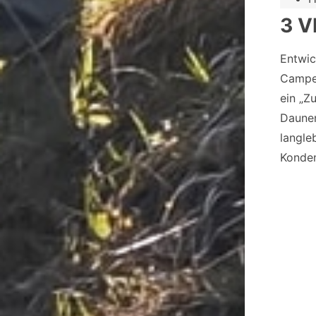
3 V
Entwic
Campe
ein „Z
Daunen
langle
Konden