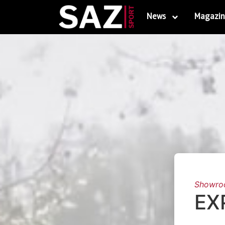
News
Magazin
Showr
EX