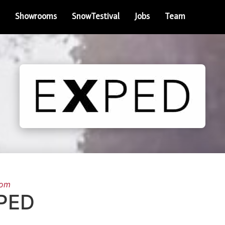
Showrooms
SnowTestival
Jobs
Team
oom
PED