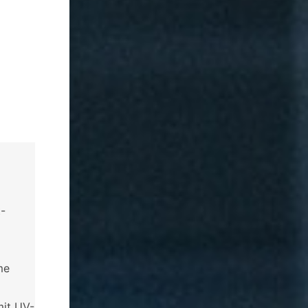
t-
me
it UV-