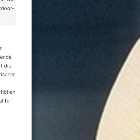
tdoor-
r
nende
t die
ischer
erhöhen
l für