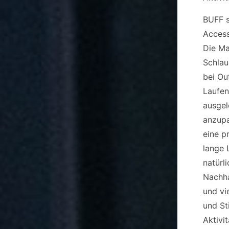
BUFF s
Access
Die Ma
Schlau
bei Ou
Laufen
ausgel
anzupa
eine p
lange 
natürl
Nachha
und vi
und Sti
Aktivi