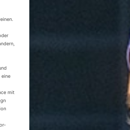
einen.
oder
andern,
und
 eine
nce mit
ign
ion
or-