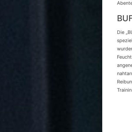
Abente
BU
Die „B
spezie
wurden
Feucht
angene
nahtar
Reibun
Traini