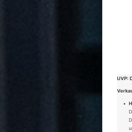
UVP: D
Verka
H
D
D
u