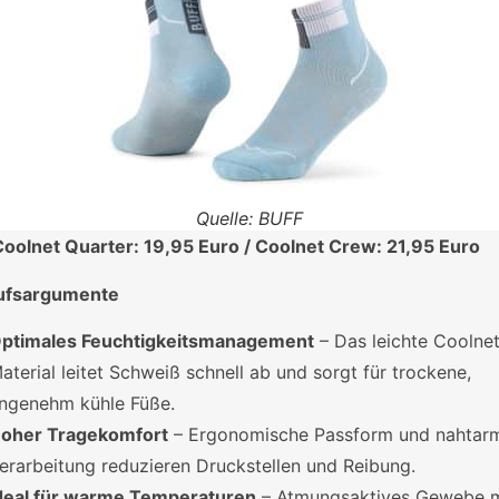
Quelle: BUFF
oolnet Quarter: 19,95 Euro / Coolnet Crew: 21,95 Euro
ufsargumente
ptimales Feuchtigkeitsmanagement
– Das leichte Coolne
aterial leitet Schweiß schnell ab und sorgt für trockene,
ngenehm kühle Füße.
oher Tragekomfort
– Ergonomische Passform und nahtar
erarbeitung reduzieren Druckstellen und Reibung.
deal für warme Temperaturen
– Atmungsaktives Gewebe m