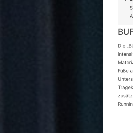
S
A
BU
Die „B
intens
Materi
Füße a
Unters
Tragek
zusätz
Runnin