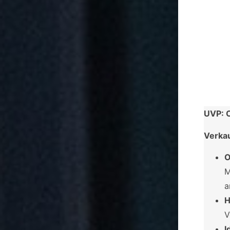
UVP: C
Verka
O
M
a
H
V
I