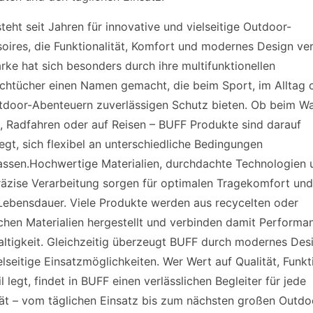
teht seit Jahren für innovative und vielseitige Outdoor-
oires, die Funktionalität, Komfort und modernes Design ver
rke hat sich besonders durch ihre multifunktionellen
chtücher einen Namen gemacht, die beim Sport, im Alltag 
tdoor-Abenteuern zuverlässigen Schutz bieten. Ob beim W
, Radfahren oder auf Reisen – BUFF Produkte sind darauf
egt, sich flexibel an unterschiedliche Bedingungen
ssen.Hochwertige Materialien, durchdachte Technologien 
räzise Verarbeitung sorgen für optimalen Tragekomfort und
Lebensdauer. Viele Produkte werden aus recycelten oder
ichen Materialien hergestellt und verbinden damit Performa
ltigkeit. Gleichzeitig überzeugt BUFF durch modernes Des
elseitige Einsatzmöglichkeiten. Wer Wert auf Qualität, Funkt
l legt, findet in BUFF einen verlässlichen Begleiter für jede
tät – vom täglichen Einsatz bis zum nächsten großen Outdo