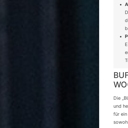
A
D
d
b
P
E
e
T
BU
WO
Die „B
und he
für ei
sowohl