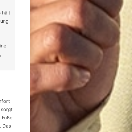
 hält
zung
ine
,
mfort
 sorgt
e Füße
. Das