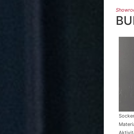
Showr
BU
Socken
Materi
Aktivi