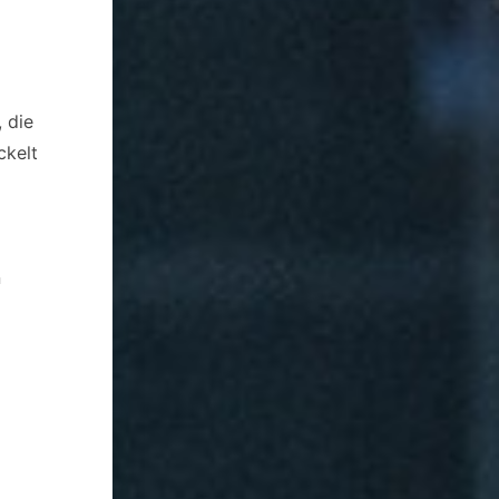
 die
ckelt
n