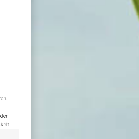
ren.
 der
kelt.