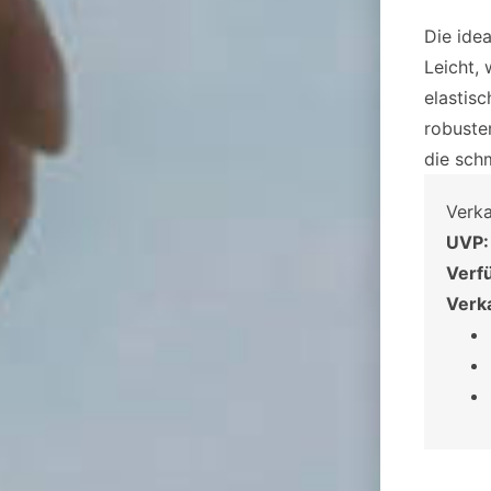
Die idea
Leicht,
elastis
robuste
die sch
Verk
UVP:
Verf
Verk