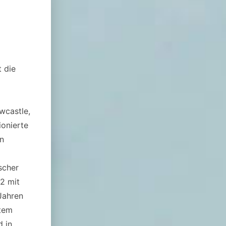
t die
wcastle,
onierte
en
scher
72 mit
 Jahren
stem
d in