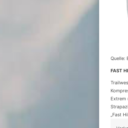
Quelle:
FAST HI
Trailwe
Kompress
Extrem 
Strapaz
„Fast H