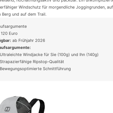
eisend, hochatmungsaktiv und packbar. Ein unkompliziert
ierfähiger Windschutz für morgendliche Joggingrunden, au
m Berg und auf dem Trail.
aufsargumente
120 Euro
ügbar:
ab Frühjahr 2026
aufsargumente:
Ultraleichte Windjacke für Sie (100g) und Ihn (140g)
Strapazierfähige Ripstop-Qualität
Bewegungsoptimierte Schnittführung