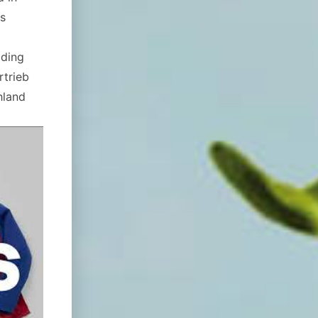
as
lding
rtrieb
hland