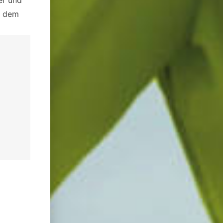
er und
f dem