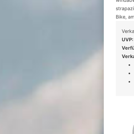
windabw
strapaz
Bike, a
Verk
UVP:
Verf
Verk