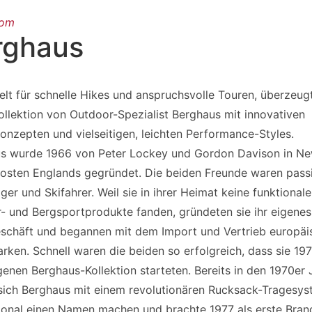
oom
rghaus
elt für schnelle Hikes und anspruchsvolle Touren, überzeug
ollektion von Outdoor-Spezialist Berghaus mit innovativen
onzepten und vielseitigen, leichten Performance-Styles.
s wurde 1966 von Peter Lockey und Gordon Davison in Ne
osten Englands gegründet. Die beiden Freunde waren passi
ger und Skifahrer. Weil sie in ihrer Heimat keine funktional
- und Bergsportprodukte fanden, gründeten sie ihr eigenes
schäft und begannen mit dem Import und Vertrieb europäi
rken. Schnell waren die beiden so erfolgreich, dass sie 19
genen Berghaus-Kollektion starteten. Bereits in den 1970er
sich Berghaus mit einem revolutionären Rucksack-Tragesy
tional einen Namen machen und brachte 1977 als erste Bran