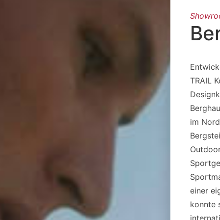
Showr
Be
Entwick
TRAIL K
Designk
Berghau
im Nord
Bergstei
Outdoor
Sportge
Sportma
einer ei
konnte 
interna