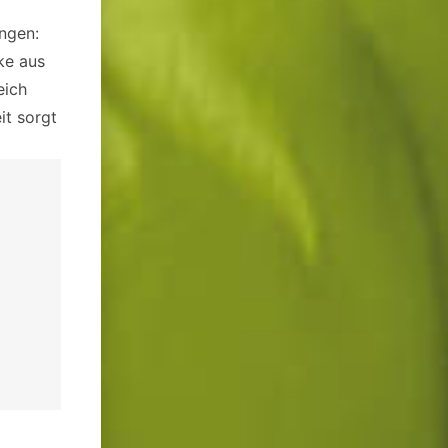
ungen:
ke aus
eich
it sorgt