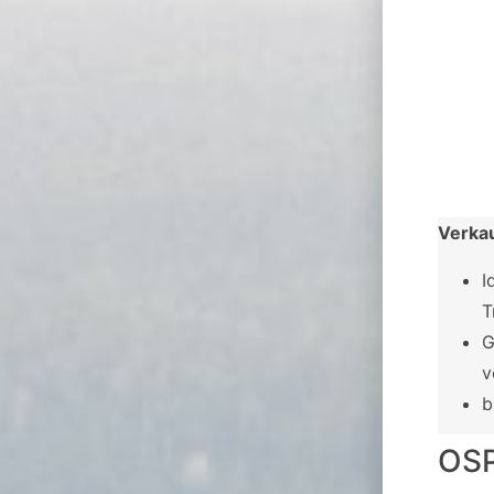
Verka
I
T
G
v
b
OSP