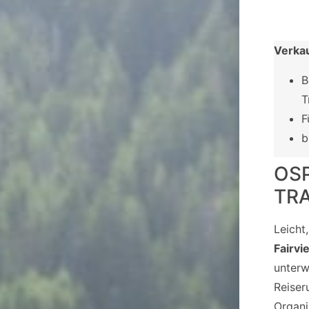
Verka
B
T
F
b
OSP
TRA
Leicht
Fairvi
unterw
Reiser
Organi