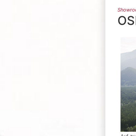
Showr
OS
Auf zu