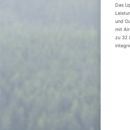
Das U
Leistu
und Ou
mit Ai
zu 32 
integr