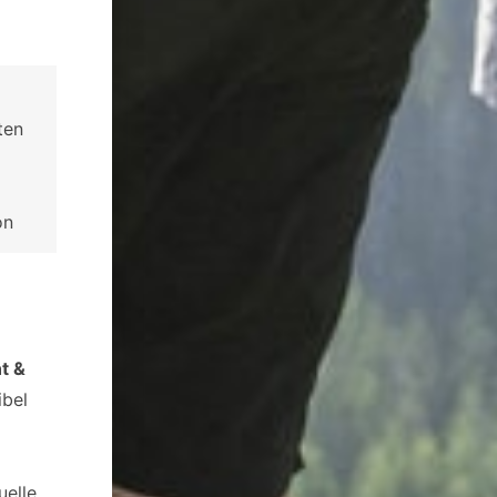
ten
on
t &
ibel
uelle