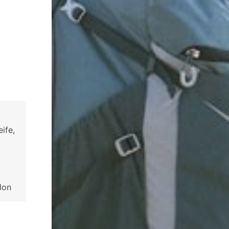
ife,
lon