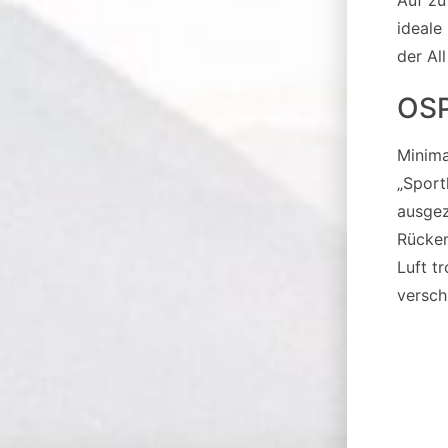
ideale
der Al
OSP
Minima
„Sport
ausgez
Rücken
Luft t
versch