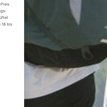
Preis
ags-
üftet
 18 bis