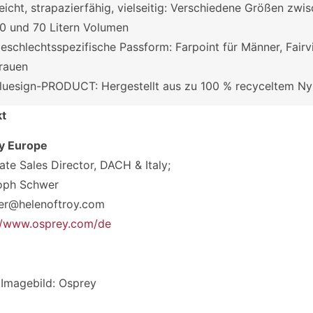
eicht, strapazierfähig, vielseitig: Verschiedene Größen zwi
0 und 70 Litern Volumen
eschlechtsspezifische Passform: Farpoint für Männer, Fairv
rauen
luesign-PRODUCT: Hergestellt aus zu 100 % recyceltem Ny
kt
y Europe
ate Sales Director, DACH & Italy;
oph Schwer
er@helenoftroy.com
//www.osprey.com/de
 Imagebild: Osprey