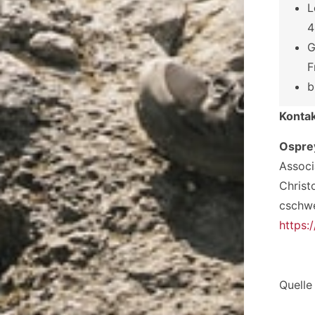
L
4
G
F
b
Konta
Ospre
Associ
Christ
cschw
https:
Quelle