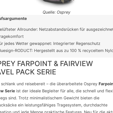
Quelle: Osprey
ufsargumente
elüfteter Allrounder: Netzabstandsrücken für ausgezeichne
ragekomfort
ür jedes Wetter gewappnet: Integrierter Regenschutz
luesign-RODUCT: Hergestellt aus zu 100 % recyceltem Nyl
REY FARPOINT & FAIRVIEW
VEL PACK SERIE
, schlank und reisebereit – die überarbeitete Osprey
Farpoin
ew Serie
ist der ideale Begleiter für alle, die schnell und flex
egs sind. Trotz minimalistischem Gewicht bieten die
ucksäcke ein leistungsfähiges Tragesystem, durchdachte
sation und jede Menge praktische Features. Neu für die akt