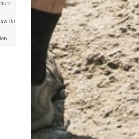
schen
iew für
lon