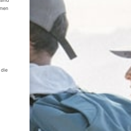
hmen
 die