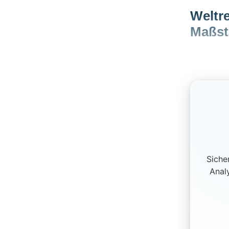
Weltr
Maßst
Siche
Anal