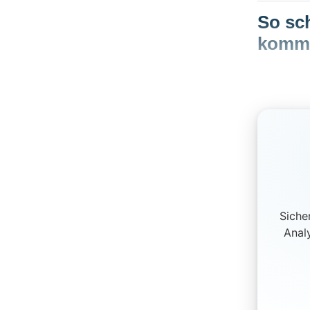
So sch
komme
Siche
Anal