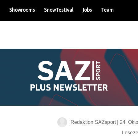
Showrooms
SnowTestival
Jobs
Team
Redaktion SAZsport
|
24. Okt
Lesezei