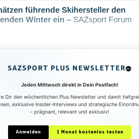
ätzen führende Skihersteller den
nden Winter ein
–
SAZsport Forum
SAZSPORT PLUS NEWSLETTER
Jeden Mittwoch direkt in Dein Postfach!
re Dir den wöchentlichen Plus Newsletter und damit tiefgre
ysen, exklusive Insider-Interviews und strategische Einordn
– prägnant, relevant und exklusiv!
Anmelden
1 Monat kostenlos testen