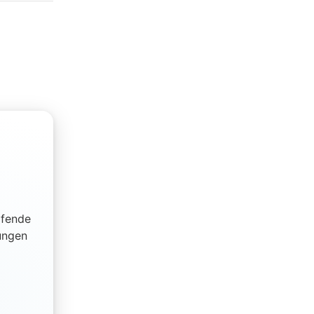
ifende
ungen