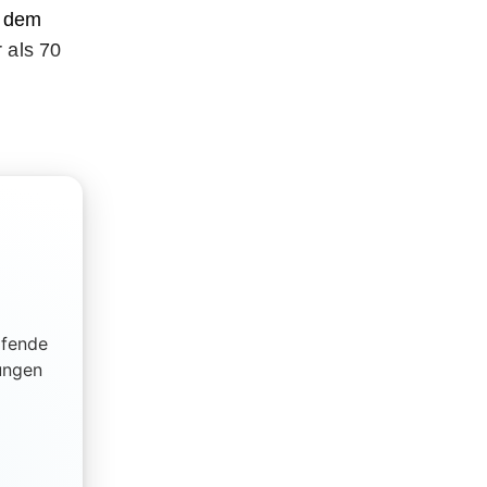
i dem
 als 70
ifende
ungen