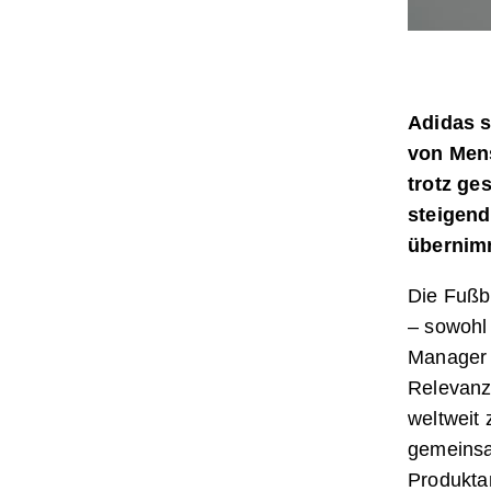
Adidas s
von Mens
trotz ge
steigend
übernim
Die Fußba
– sowohl
Manager C
Relevanz
weltweit 
gemeinsa
Produkta