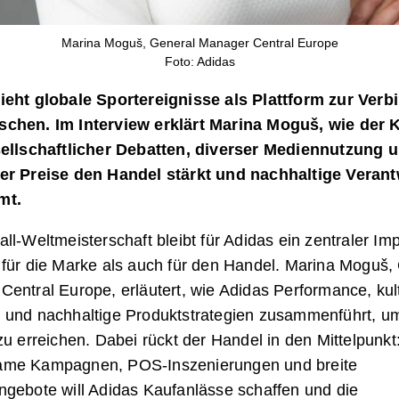
Marina Moguš, General Manager Central Europe
Foto: Adidas
ieht globale Sportereignisse als Plattform zur Ver
chen. Im Interview erklärt Marina Moguš, wie der 
sellschaftlicher Debatten, diverser Mediennutzung 
er Preise den Handel stärkt und nachhaltige Veran
mt.
ll-Weltmeisterschaft bleibt für Adidas ein zentraler Im
 für die Marke als auch für den Handel. Marina Moguš,
entral Europe, erläutert, wie Adidas Performance, kult
 und nachhaltige Produktstrategien zusammenführt, u
zu erreichen. Dabei rückt der Handel in den Mittelpunkt
me Kampagnen, POS-Inszenierungen und breite
ngebote will Adidas Kaufanlässe schaffen und die