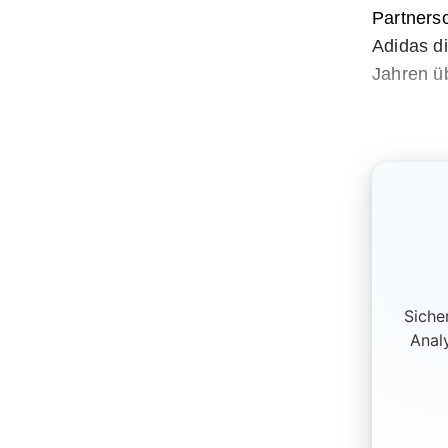
Partnersc
Adidas d
Jahren ü
Siche
Anal