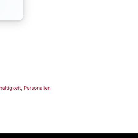
altigkeit
,
Personalien