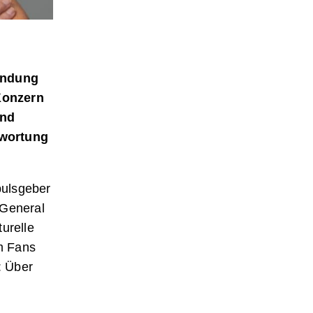
bindung
Konzern
und
twortung
pulsgeber
 General
urelle
m Fans
: Über