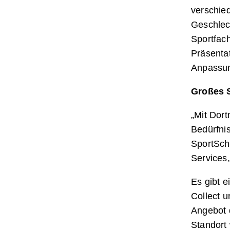
verschie
Geschlech
Sportfach
Präsentat
Anpassu
Großes 
„Mit Dort
Bedürfnis
SportSch
Services,
Es gibt 
Collect u
Angebot 
Standort