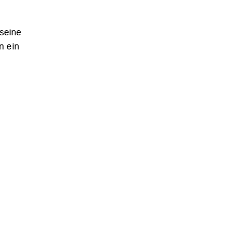
 seine
n ein