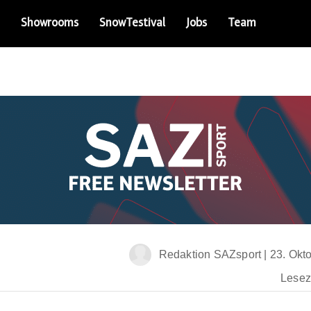
Showrooms
SnowTestival
Jobs
Team
Redaktion SAZsport
|
23. Okt
Leseze