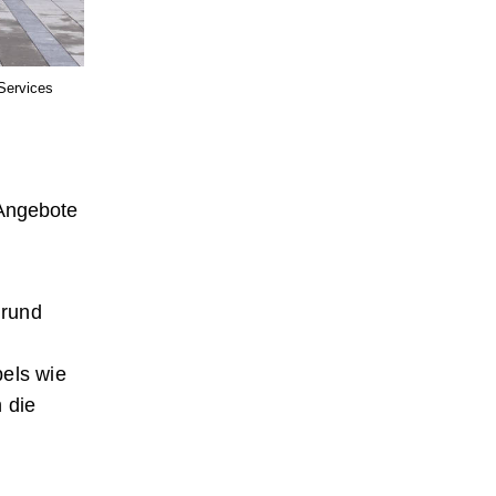
Services
-Angebote
 rund
bels wie
 die