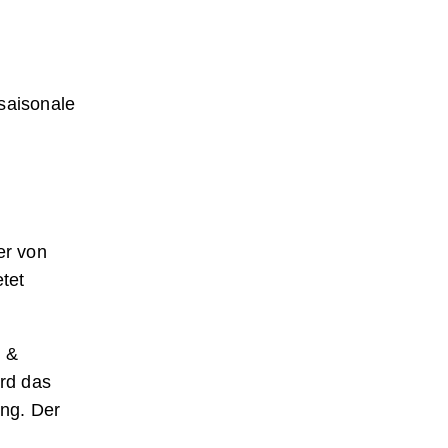
saisonale
er von
tet
k &
ird das
ng. Der