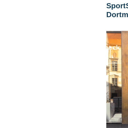
SportS
Dort