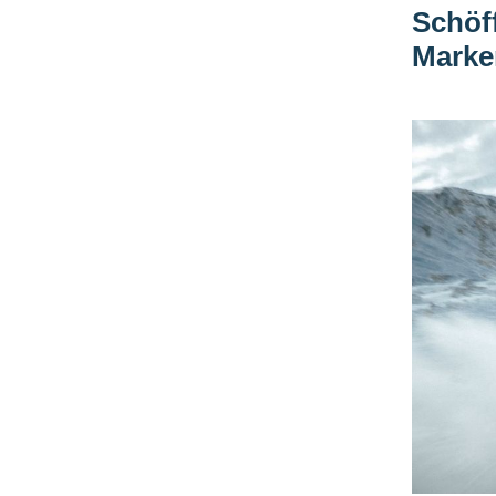
Schöff
Mark