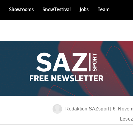
Showrooms
SnowTestival
Jobs
Team
Redaktion SAZsport
|
6. Novem
Leseze