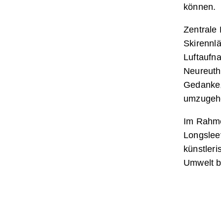
können.
Zentrale
Skirennl
Luftaufna
Neureuthe
Gedanke, 
umzugeh
Im Rahme
Longsleev
künstler
Umwelt b