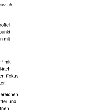
sport als
öffel
punkt
n mit
n“ mit
. Nach
den Fokus
er.
ereichen
tter und
ffnen