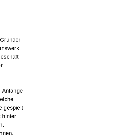
 Gründer
benswerk
Geschäft
er
e Anfänge
welche
 gespielt
 hinter
n,
önnen.