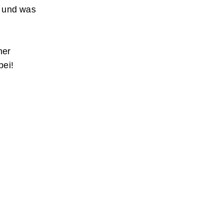
g und was
ner
bei!