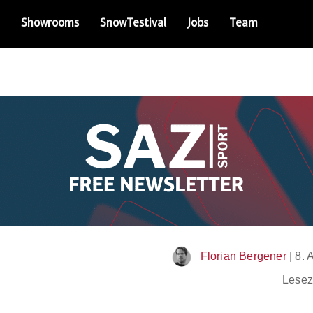
Showrooms
SnowTestival
Jobs
Team
Florian Bergener
|
8. 
Leseze