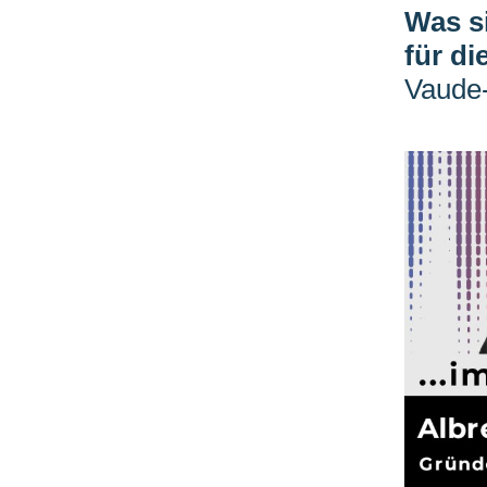
Was s
für d
Vaude