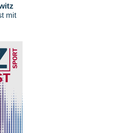
witz
t mit