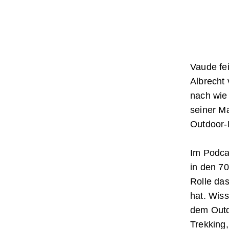
Vaude fe
Albrecht
nach wie
seiner Ma
Outdoor-B
Im Podca
in den 7
Rolle da
hat. Wiss
dem Outd
Trekking