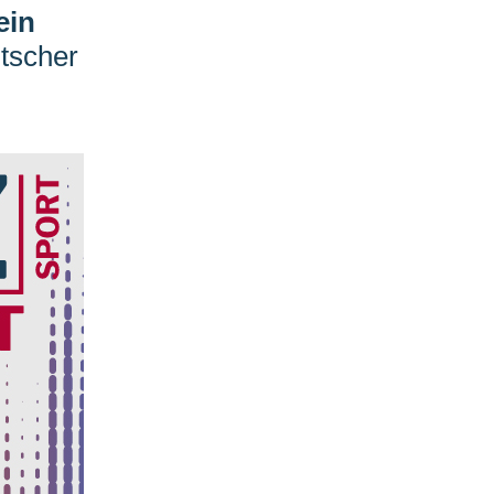
ein
tscher