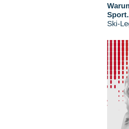
Warum 
Sport.
Ski-L