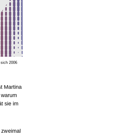
 sich 2006
st Martina
d warum
t sie im
, zweimal