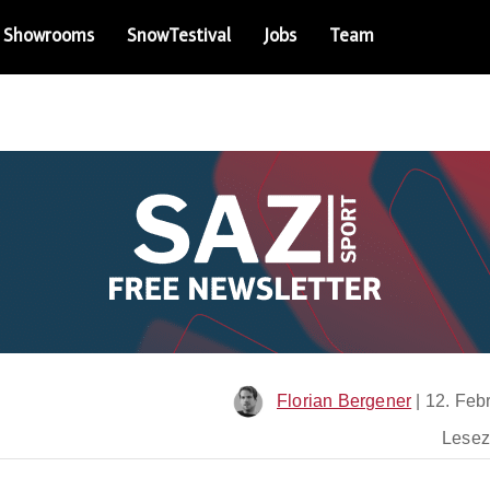
Showrooms
SnowTestival
Jobs
Team
Florian Bergener
|
12. Feb
Leseze