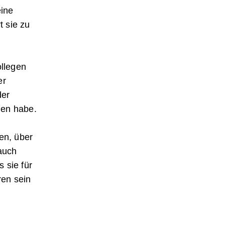
eine
t sie zu
ollegen
er
der
den habe.
en, über
 auch
s sie für
ren sein