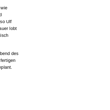
 wie
d
so Ulf
auer lobt
tisch
abend des
fertigen
plant.