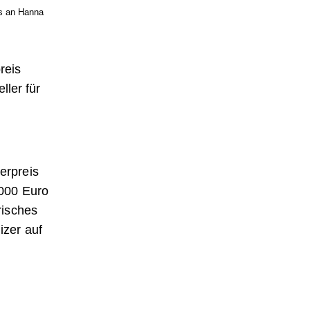
is an Hanna
reis
ler für
erpreis
.000 Euro
risches
izer auf