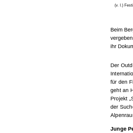
(v. l.) Fe
Beim Berg
vergeben
ihr Dokum
Der Outd
Internati
für den 
geht an 
Projekt „
der Suche
Alpenraum
Junge Pe