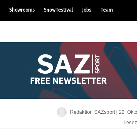
Showrooms
SnowTestival
Jobs
Team
Redaktion SAZsport
|
22. Okt
Leseze