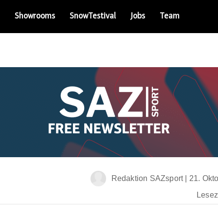
Showrooms
SnowTestival
Jobs
Team
Redaktion SAZsport
|
21. Okt
Leseze