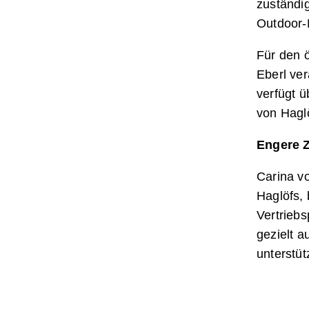
zuständi
Outdoor-
Für den ö
Eberl ver
verfügt ü
von Haglö
Engere 
Carina v
Haglöfs, 
Vertriebs
gezielt 
unterstüt