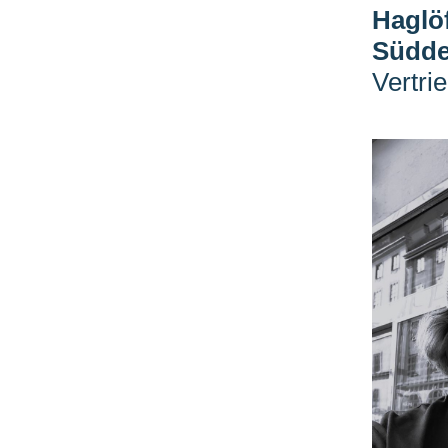
Haglö
Südde
Vertri