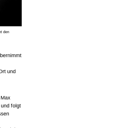
et den
 übernimmt
 Ort und
. Max
und folgt
ssen
d