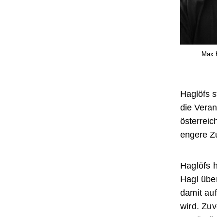
Max H
Haglöfs s
die Veran
österreic
engere Z
Haglöfs h
Hagl über
damit au
wird. Zuv