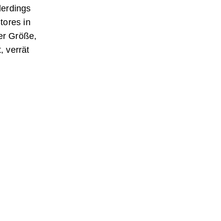
lerdings
tores in
er Größe,
, verrät