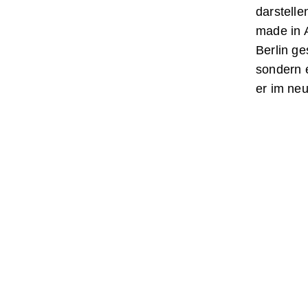
darstelle
made in 
Berlin ge
sondern e
er im ne