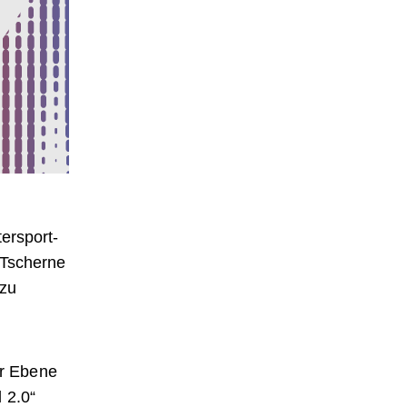
ersport-
 Tscherne
 zu
er Ebene
 2.0“