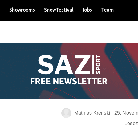
Showrooms
SnowTestival
Jobs
Team
Mathias Krenski
|
25. Novem
Leseze