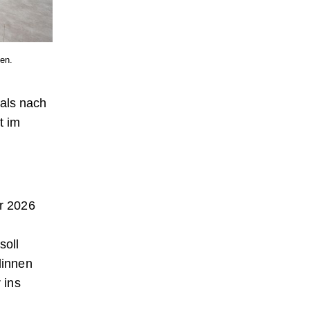
en.
mals nach
t im
hr 2026
soll
dinnen
 ins