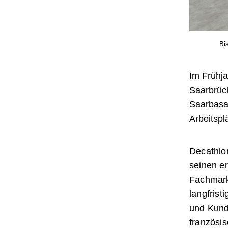
Bi
Im Frühja
Saarbrück
Saarbasar
Arbeitspl
Decathlon
seinen e
Fachmark
langfrist
und Kund
französis