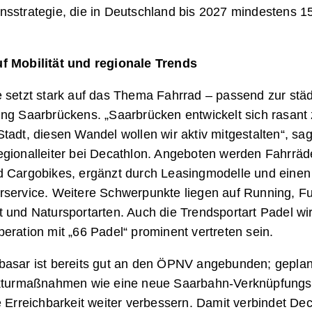
nsstrategie, die in Deutschland bis 2027 mindestens 1
f Mobilität und regionale Trends
e setzt stark auf das Thema Fahrrad – passend zur stä
ng Saarbrückens. „Saarbrücken entwickelt sich rasant 
tadt, diesen Wandel wollen wir aktiv mitgestalten“, sa
gionalleiter bei Decathlon. Angeboten werden Fahrräde
d Cargobikes, ergänzt durch Leasingmodelle und einen
rservice. Weitere Schwerpunkte liegen auf Running, Fu
 und Natursportarten. Auch die Trendsportart Padel wi
eration mit „66 Padel“ prominent vertreten sein.
basar ist bereits gut an den ÖPNV angebunden; geplan
ukturmaßnahmen wie eine neue Saarbahn-Verknüpfungs
e Erreichbarkeit weiter verbessern. Damit verbindet De