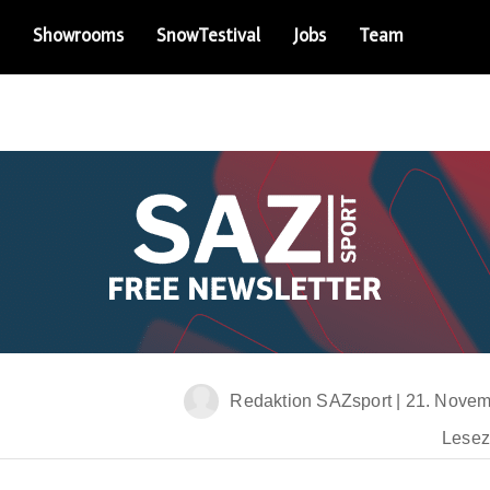
Showrooms
SnowTestival
Jobs
Team
Redaktion SAZsport
|
21. Novem
Leseze