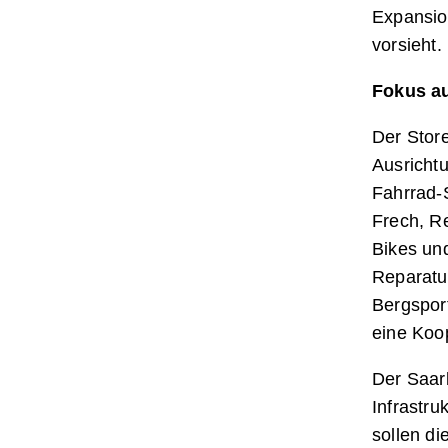
Expansio
vorsieht.
Fokus au
Der Stor
Ausrichtu
Fahrrad-S
Frech, Re
Bikes un
Reparatu
Bergsport
eine Koop
Der Saar
Infrastr
sollen di