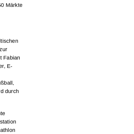
50 Märkte
dtischen
zur
gt Fabian
r, E-
ßball,
rd durch
te
station
cathlon