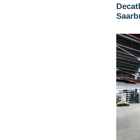
Decath
Saarb