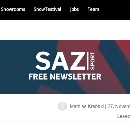
Showrooms
SnowTestival
Jobs
Team
Mathias Krenski
|
27. Novem
Leseze