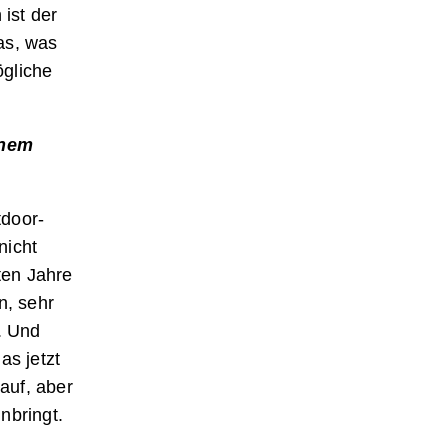
ist der
as, was
ögliche
inem
tdoor-
nicht
ten Jahre
n, sehr
. Und
as jetzt
kauf, aber
nbringt.