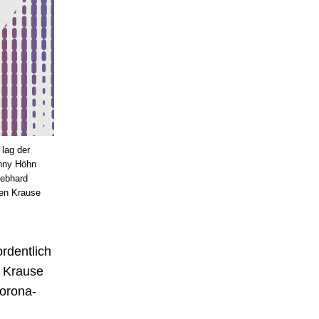
 lag der
onny Höhn
Gebhard
gen Krause
rdentlich
n Krause
Corona-