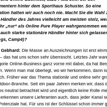
imentern hinter dem Sporthaus Schuster. So eine
ation hatten wir auch noch nie. Macht Sie die Wahl
Händler des Jahres vielleicht am meisten stolz, wei
hr „nur“ als Online Pure Player wahrgenommen we
auch starke stationäre Händler hinter sich gelass
egs, Camp4)?
 Gebhard:
Die Masse an Auszeichnungen ist erst einm
 das hat uns schon sehr überrascht. Letztes Jahr ware
orie Online-Business ganz vorne mit dabei, da hat Ber
. Wenn man mal überlegt, wo wir herkommen, dann is
ch. Früher war das Thema stationär und online sehr gr
tdoor-Branche. Seit ein paar Jahren merken wir, dass 
es neutral betrachtet wird und eigentlich keine Rolle meh
 erkennen unsere Lieferanten auch, dass jeder Kanal s
Potenziale hat. Für uns ist der Schlüssel schon immer