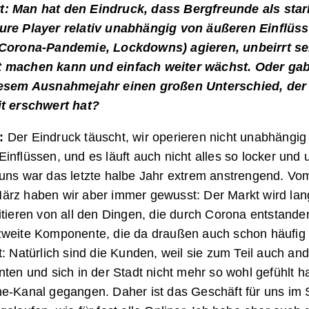
: Man hat den Eindruck, dass Bergfreunde als star
ure Player relativ unabhängig von äußeren Einflüs
 Corona-Pandemie, Lockdowns) agieren, unbeirrt se
 machen kann und einfach weiter wächst. Oder gab
iesem Ausnahmejahr einen großen Unterschied, der
it erschwert hat?
:
Der Eindruck täuscht, wir operieren nicht unabhängig
inflüssen, und es läuft auch nicht alles so locker und u
uns war das letzte halbe Jahr extrem anstrengend. Vom
ärz haben wir aber immer gewusst: Der Markt wird lang
itieren von all den Dingen, die durch Corona entstande
zweite Komponente, die da draußen auch schon häufig z
t: Natürlich sind die Kunden, weil sie zum Teil auch an
nten und sich in der Stadt nicht mehr so wohl gefühlt h
ne-Kanal gegangen. Daher ist das Geschäft für uns i