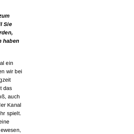
 zum
l Sie
rden,
en haben
al ein
n wir bei
gzeit
t das
oß, auch
der Kanal
r spielt.
eine
 gewesen,