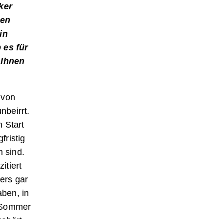
ker
sen
in
 es für
 Ihnen
 von
nbeirrt.
 Start
fristig
n sind.
itiert
ders gar
aben, in
m Sommer