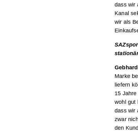
dass wir
Kanal se
wir als 
Einkaufse
SAZsport
stationä
Gebhard
Marke be
liefern k
15 Jahre 
wohl gut 
dass wir 
zwar nich
den Kunde