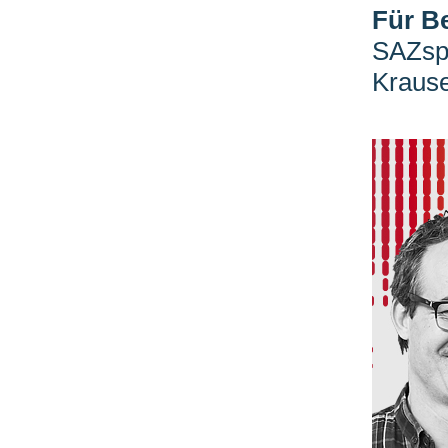
Für B
SAZspo
Kraus