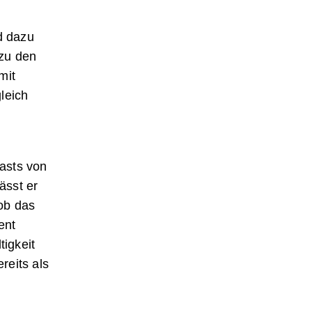
d dazu
 zu den
mit
leich
asts von
ässt er
ob das
ent
igkeit
reits als