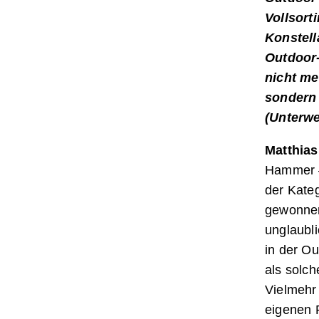
Vollsort
Konstell
Outdoor-
nicht me
sondern 
(Unterw
Matthias
Hammer –
der Kateg
gewonnen
unglaubli
in der Ou
als solch
Vielmehr
eigenen 