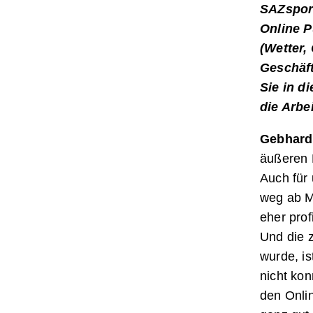
SAZsport
Online P
(Wetter,
Geschäft
Sie in d
die Arbe
Gebhard
äußeren E
Auch für 
weg ab M
eher prof
Und die 
wurde, is
nicht kon
den Onli